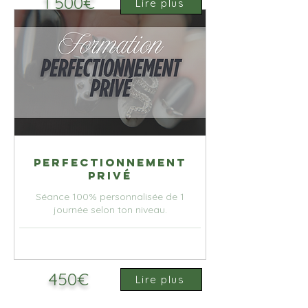
1 500€
Lire plus
Perfectionnement
privé
Séance 100% personnalisée de 1
journée selon ton niveau.
450€
Lire plus