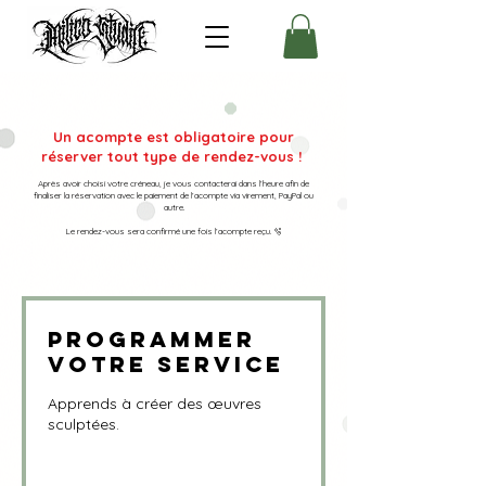
Un acompte est obligatoire pour
réserver tout type de rendez-vous !
Après avoir choisi votre créneau, je vous contacterai dans l’heure afin de
finaliser la réservation avec le paiement de l’acompte via virement, PayPal ou
autre.
Le rendez-vous sera confirmé une fois l’acompte reçu. 🫧
Programmer
votre service
Apprends à créer des œuvres
sculptées.