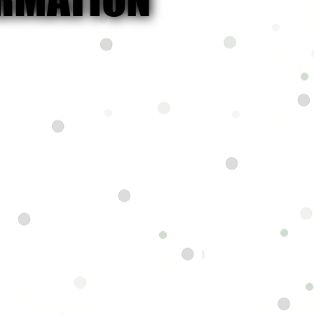
nt
ur