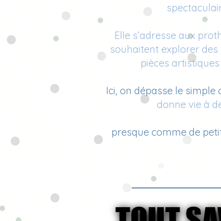
spectaculair
Elle s’adresse aux prot
souhaitent explorer des
pièces artistique
Ici, on dépasse le simple
donne vie à de
presque comme de petit
TOUT SA
TOUT SA