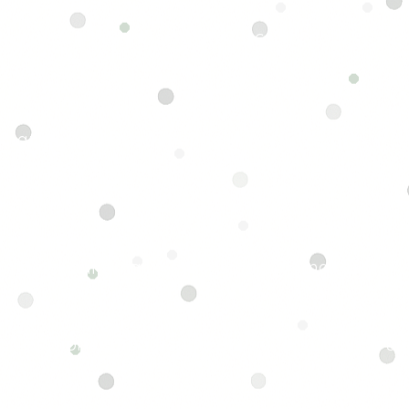
ner avec boissons sera prévu, ce qui nous
us présenter.
r quelque chose à manger. Il y a un centre
oximité où tu pourras acheter un repas avant d
x également prévoir ton propre repas.
 ou précision :
ntacter par email à
milicostudio@gmail.com
tion :
on est non remboursable et non reportable à un