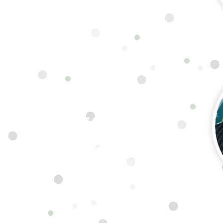
Être capable de
créer des pièces
artistiques
complexes