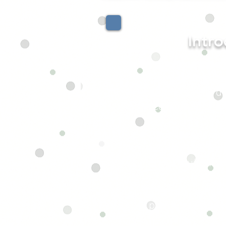
Intro
↠ En quoi consiste
Le modelage con
donner forme à de
réalistes, forme
Contrairement au 
hauteurs, la pro
époustouflants.
C’est un monde où
prennent toute l