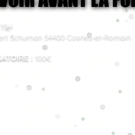
 15H
ert Schuman 54400 Cosnes-et-Romain
ATOIRE :
100€
é de venir en voiture, car le lieu n'est pas facileme
ansports en commun. Le parking est disponible s
t fourni sur place, donc tu n'as rien à apporter à