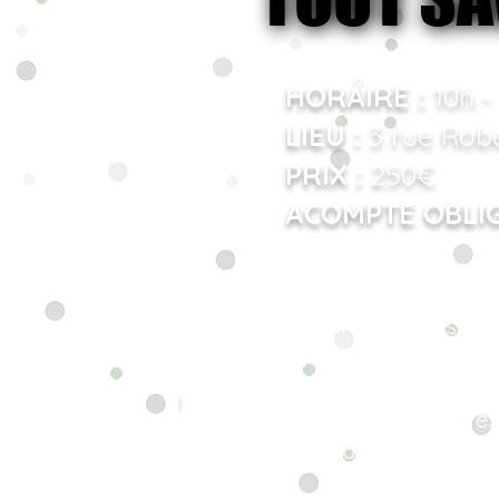
HORAIRE :
10h -
LIEU :
3 rue Rob
PRIX :
250€
ACOMPTE OBLIG
Infos pratiques :
↠ Il est conseill
accessible en tr
place.
↠ Le matériel es
part toi-même !