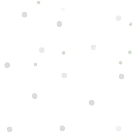
Le matin :
↠ Un petit déjeu
permettra de no
Le midi :
↠ Pense à prévoi
commercial à pr
venir, ou tu peu
Pour toute question
↠ Tu peux me co
Conditions d'annula
↠Toute annulati
prochaine date.