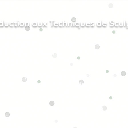
duction aux Techniques de Scul
 le modelage ?
siste à travailler une matière en volume pour
s éléments artistiques en relief : fleurs
s abstraites, pièces imposantes…
nail art plat, on va ici jouer avec les
fondeur et les textures pour créer des effets
 la minutie, la patience et l’inspiration
eur place​