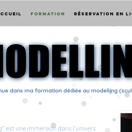
ccueil
Formation
Réservation en l
MODELLIN
MODELLIN
nue dans ma formation dédiée au modelling (sculp
g" est une immersion dans l’univers