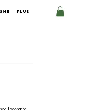
igne
Plus
ance, l’acompte