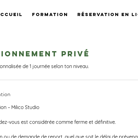
ccueil
Formation
Réservation en l
tionnement privé
nnalisée de 1 journée selon ton niveau.
ation
ion – Milico Studio
dez-vous est considérée comme ferme et définitive.
n ou de demande de report, quel que soit le délai de préven